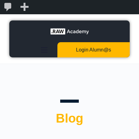
2
Añadir
Login Alumn@s
Blog